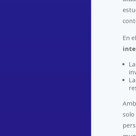
estu
cont
En e
inte
L
in
L
re
Amba
solo
pers