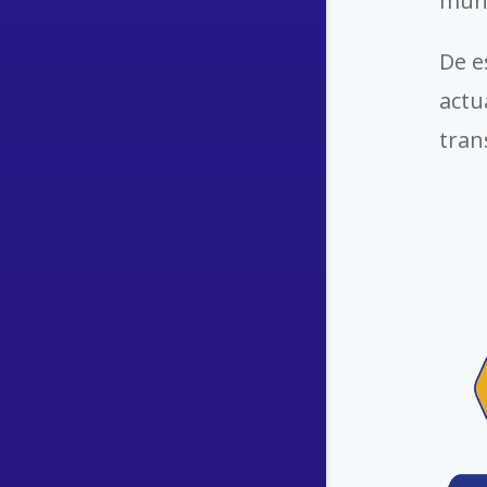
mun
De e
actu
tran