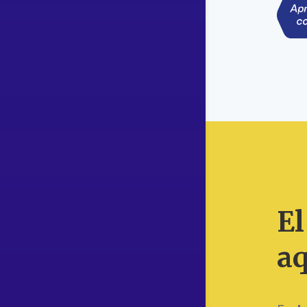
El
aq