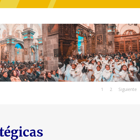
1
2
Siguiente
tégicas