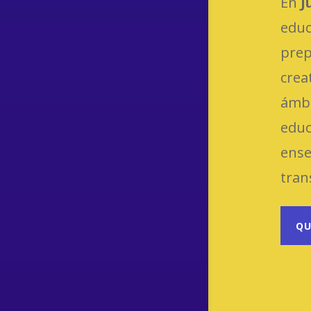
En
J
edu
prep
crea
ámbi
educ
ense
tran
QU